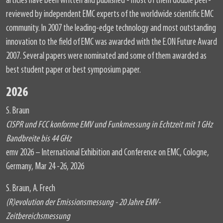
articles have been written and published - most of them double peer-
reviewed by independent EMC experts of the worldwide scientific EMC
community. In 2007 the leading-edge technology and most outstanding
innovation to the field of EMC was awarded with the E.ON Future Award
2007. Several papers were nominated and some of them awarded as
best student paper or best symposium paper.
2026
S. Braun
CISPR und FCC konforme EMV und Funkmessung in Echtzeit mit 1 GHz
Bandbreite bis 44 GHz
emv 2026 – International Exhibition and Conference on EMC, Cologne,
Germany, Mar 24 -26, 2026
S. Braun, A. Frech
(R)evolution der Emissionsmessung - 20 Jahre EMV-
Zeitbereichsmessung