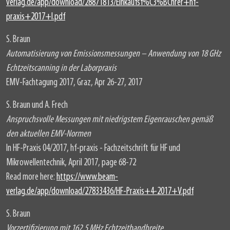
verlag.de/app/download/28871813/Einkaufsf%C3%BChrer+hf-
praxis+2017+I.pdf
S. Braun
Automatisierung von Emissionsmessungen – Anwendung von 18 GHz
Echtzeitscanning in der Laborpraxis
EMV-Fachtagung 2017, Graz, Apr 26-27, 2017
S. Braun und A. Frech
Anspruchsvolle Messungen mit niedrigstem Eigenrauschen gemäß
den aktuellen EMV-Normen
In HF-Praxis 04/2017, hf-praxis - Fachzeitschrift für HF und
Mikrowellentechnik, April 2017, page 68-72
Read more here:
https://www.beam-
verlag.de/app/download/27833436/HF-Praxis+4-2017+V.pdf
S. Braun
Vorzertifizierung mit 162,5 MHz Echtzeitbandbreite