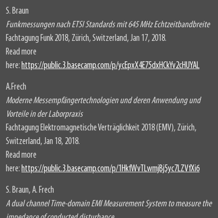
S. Braun
Funkmessungen nach ETSI Standards mit 645 MHz Echtzeitbandbreite
Fachtagung Funk 2018, Zürich, Switzerland, Jan 17, 2018.
Read more
here:
https://public.3.basecamp.com/p/ycEpxX4E75dxHCkYv2cHUYAL
A.Frech
Moderne Messempfängertechnologien und deren Anwendung und
Vorteile in der Laborpraxis
Fachtagung Elektromagnetische Verträglichkeit 2018 (EMV), Zürich,
Switzerland, Jan 18, 2018.
Read more
here:
https://public.3.basecamp.com/p/1HkfWvTLwmjBj5yc7LZVfXi6
S. Braun, A. Frech
A dual channel Time-domain EMI Measurement System to measure the
impedance of conducted disturbance