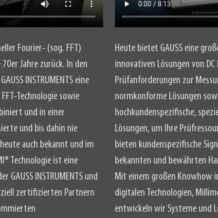
ller Fourier- (sog. FFT)
Heute bietet GAUSS eine große
 70er Jahre zurück. In den
innovativen Lösungen von DC 
er GAUSS INSTRUMENTS eine
Prüfanforderungen zur Messun
d FFT-Technologie sowie
normkonforme Lösungen sowie
niert und in einer
hochkundenspezifische, spezie
sierte und bis dahin nie
Lösungen, um Ihre Prüfressour
– heute auch bekannt und im
bieten kundenspezifische Sig
I® Technologie ist eine
bekannten und bewährten Ha
 der GAUSS INSTRUMENTS und
Mit einem großen Knowhow im 
iell zertifizierten Partnern
digitalen Technologien, Milli
nommierten
entwickeln wir Systeme und L