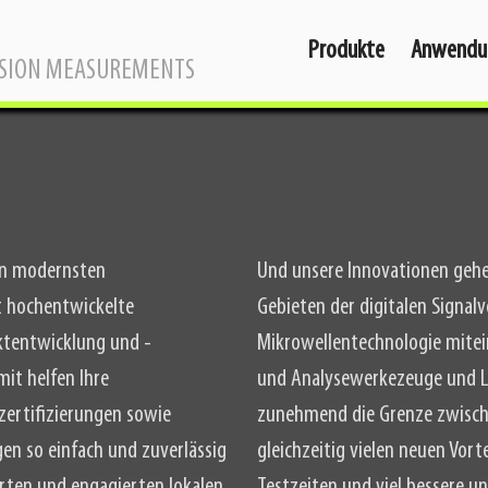
Produkte
Anwendu
SSION MEASUREMENTS
on modernsten
Und unsere Innovationen geh
 hochentwickelte
Gebieten der digitalen Signalv
ktentwicklung und -
Mikrowellentechnologie mite
mit helfen Ihre
und Analysewerkezeuge und L
zertifizierungen sowie
zunehmend die Grenze zwische
en so einfach und zuverlässig
gleichzeitig vielen neuen Vo
erten und engagierten lokalen
Testzeiten und viel bessere u