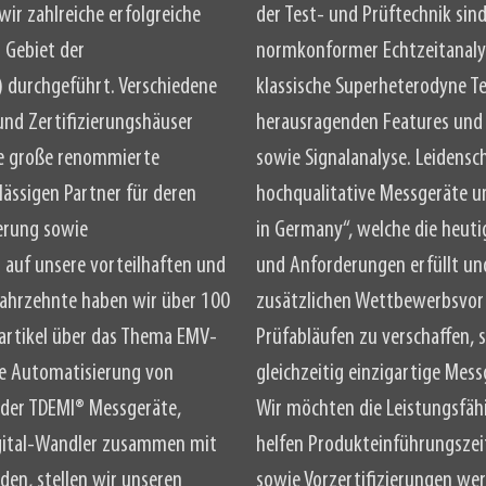
ir zahlreiche erfolgreiche
der Test- und Prüftechnik sind
 Gebiet der
normkonformer Echtzeitanaly
) durchgeführt. Verschiedene
klassische Superheterodyne Te
 und Zertifizierungshäuser
herausragenden Features und
re große renommierte
sowie Signalanalyse. Leidensc
ässigen Partner für deren
hochqualitative Messgeräte u
ierung sowie
in Germany“, welche die heu
auf unsere vorteilhaften und
und Anforderungen erfüllt und
 Jahrzehnte haben wir über 100
zusätzlichen Wettbewerbsvort
hartikel über das Thema EMV-
Prüfabläufen zu verschaffen, 
e Automatisierung von
gleichzeitig einzigartige Mes
r der TDEMI® Messgeräte,
Wir möchten die Leistungsfäh
gital-Wandler zusammen mit
helfen Produkteinführungszei
en, stellen wir unseren
sowie Vorzertifizierungen w