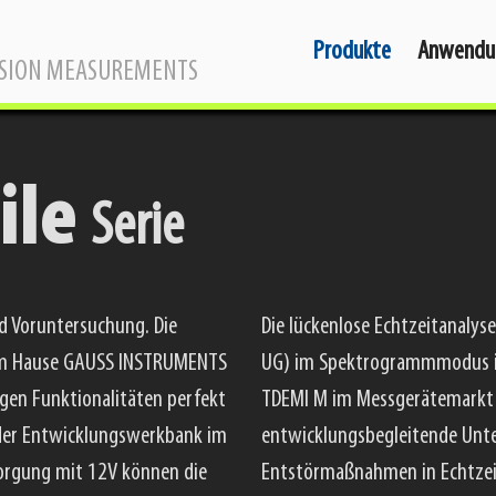
Produkte
Anwendu
SSION MEASUREMENTS
ile
Serie
d Voruntersuchung. Die
Die lückenlose Echtzeitanaly
dem Hause GAUSS INSTRUMENTS
UG) im Spektrogrammmodus is
igen Funktionalitäten perfekt
TDEMI M im Messgerätemarkt u
f der Entwicklungswerkbank im
entwicklungsbegleitende Unt
sorgung mit 12V können die
Entstörmaßnahmen in Echtzei