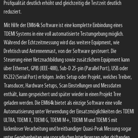
Prüfqualität deutlich erhöht und gleichzeitig die Testzeit deutlich
reduziert.
Mit Hilfe der EMI64k Software ist eine komplette Einbindung eines
TDEMI Systems in eine voll automatisierte Testumgebung möglich.
Während der Echtzeitmessung wird das weitere Equipment, wie
Drehtisch und Antennenmast, von der Software gesteuert. Die
Steuerung einer Netznachbildung sowie zusätzlichem Equipment kann
über Ethernet, GPIB (IEEE-488), Sub-D 25-pin (Parallel Port), USB oder
RS232 (Serial Port) erfolgen. Jedes Setup oder Projekt, welches Treiber,
Transducer, Hardware Setups, Scan Einstellungen und Messdaten
enthält, kann gespeichert und später wieder in einen Projekt Tree
geladen werden. Die EMI64k bietet als einzige Software eine volle
Automatisierung unter Verwendung der Einsatzmöglichkeiten des TDEMI
ULTRA, TDEMI X, TDEMI G, TDEMI M+, TDEMI M und TDEMI S mit
lückenloser Verarbeitung und breitbandiger Quasi-Peak Messung sogar
unter Gegebenheiten wie sporadischen Interferenzen oder driftenden