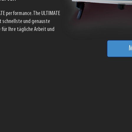
MHz. Ultra-hochleistungs-
-Spektrum-Analyzer. Ultra
ch 12 Volt Versorgung oder
andhabung. HyperOverlapping
M