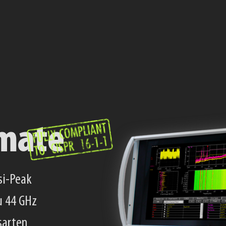
über 225 MHz RTBW
n
e Bandbreite