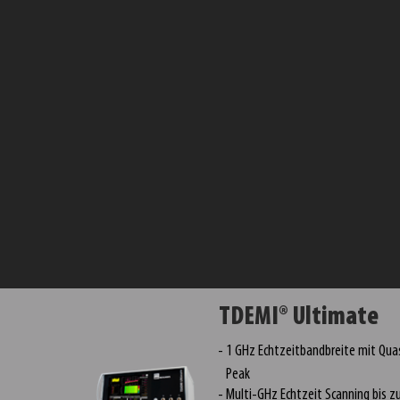
TDEMI® Ultimate
1 GHz Echtzeitbandbreite mit Qua
Peak
Multi-GHz Echtzeit Scanning bis z