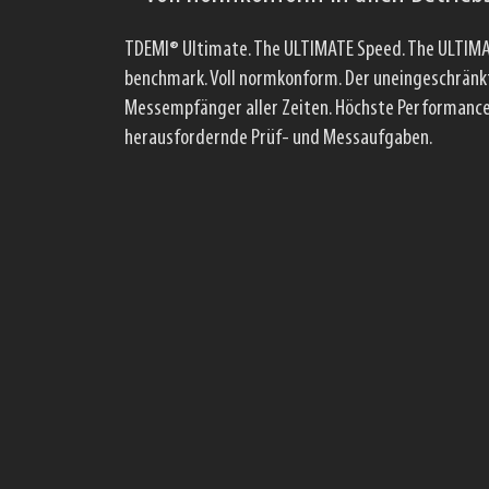
Echtzeit IQ-Analyse Bandbreite von mehr als 500 
Spektrum-Analyzer. Ultra-hochleistungs-Echtzeit
schnelle EMV Messungen. Maximale Flexibilität dur
optional Batteriebetrieb. Intuitive und leichte H
Technologie.